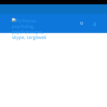
mgr Natalia Roszkowska
Jestem psychologiem i trenerką
umiejętności DBT. Tytuł zawodowy
zdobyłam na Uniwersytecie
Śląskim. Obecnie jestem w trakcie
4-letniego szkolenia w zakresie
psychoterapii poznawczo-
behawioralnej. W latach 2022-